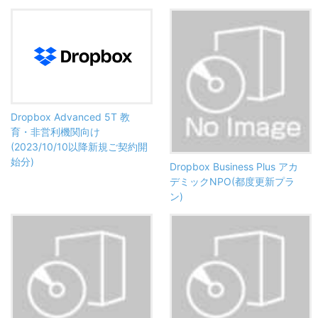
Dropbox Advanced 5T 教
育・非営利機関向け
(2023/10/10以降新規ご契約開
始分)
Dropbox Business Plus アカ
デミックNPO(都度更新プラ
ン)