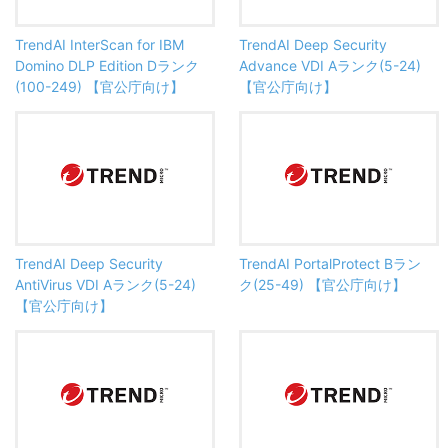
TrendAI InterScan for IBM
TrendAI Deep Security
Domino DLP Edition Dランク
Advance VDI Aランク(5-24)
(100-249) 【官公庁向け】
【官公庁向け】
TrendAI Deep Security
TrendAI PortalProtect Bラン
AntiVirus VDI Aランク(5-24)
ク(25-49) 【官公庁向け】
【官公庁向け】