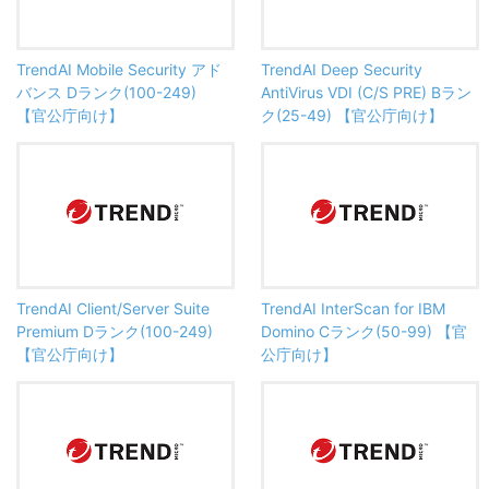
TrendAI Mobile Security アド
TrendAI Deep Security
バンス Dランク(100-249)
AntiVirus VDI (C/S PRE) Bラン
【官公庁向け】
ク(25-49) 【官公庁向け】
TrendAI Client/Server Suite
TrendAI InterScan for IBM
Premium Dランク(100-249)
Domino Cランク(50-99) 【官
【官公庁向け】
公庁向け】