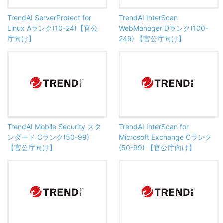
TrendAI ServerProtect for
TrendAI InterScan
Linux Aランク(10-24)【官公
WebManager Dランク(100-
庁向け】
249) 【官公庁向け】
TrendAI Mobile Security スタ
TrendAI InterScan for
ンダード Cランク(50-99)
Microsoft Exchange Cランク
【官公庁向け】
(50-99) 【官公庁向け】