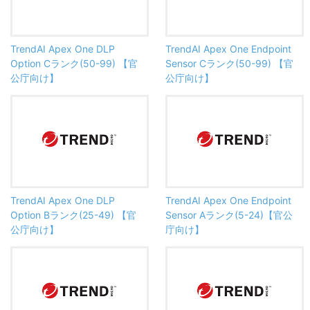
TrendAI Apex One DLP
TrendAI Apex One Endpoint
Option Cランク(50-99) 【官
Sensor Cランク(50-99) 【官
公庁向け】
公庁向け】
TrendAI Apex One DLP
TrendAI Apex One Endpoint
Option Bランク(25-49) 【官
Sensor Aランク(5-24)【官公
公庁向け】
庁向け】