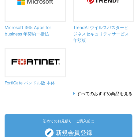
Microsoft 365 Apps for
TrendAI ウイルスバスタービ
business 年契約一括払
ジネスセキュリティサービス
年額版
FortiGate バンドル版 本体
すべてのおすすめ商品を見る
初めてのお見積り・ご購入前に
新規会員登録