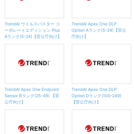
TrendAI ウイルスバスター コ
TrendAI Apex One DLP
ーポレートエディション Plus
Option Aランク(5-24)【官公
Aランク(5-24)【官公庁向け】
庁向け】
TrendAI Apex One Endpoint
TrendAI Apex One DLP
Sensor Bランク(25-49) 【官
Option Dランク(100-249)
公庁向け】
【官公庁向け】