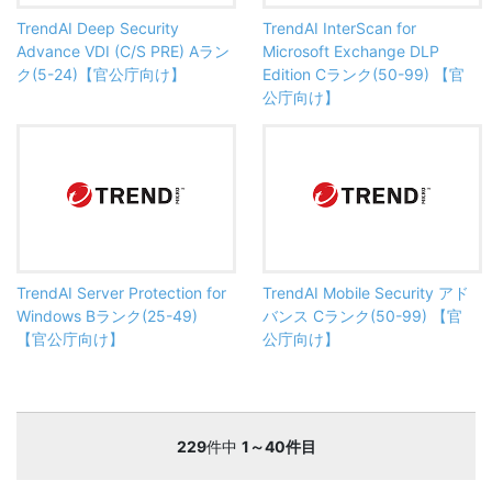
TrendAI Deep Security
TrendAI InterScan for
Advance VDI (C/S PRE) Aラン
Microsoft Exchange DLP
ク(5-24)【官公庁向け】
Edition Cランク(50-99) 【官
公庁向け】
TrendAI Server Protection for
TrendAI Mobile Security アド
Windows Bランク(25-49)
バンス Cランク(50-99) 【官
【官公庁向け】
公庁向け】
229
件中
1～40件目