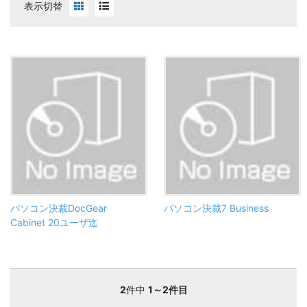
表示切替
パソコン決裁DocGear
パソコン決裁7 Business
Cabinet 20ユーザ迄
2
件中
1～2件目