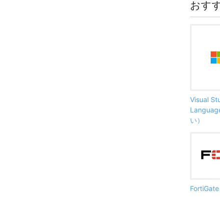
おす
Visual S
Langu
い）
FortiG