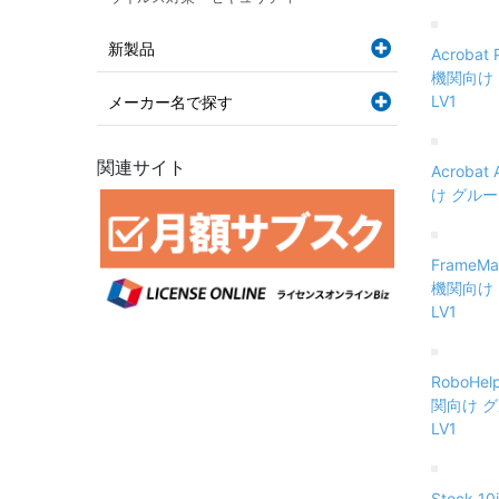
新製品
Acroba
機関向け 
LV1
メーカー名で探す
関連サイト
Acroba
け グループ
FrameM
機関向け 
LV1
RoboH
関向け グ
LV1
Stock 