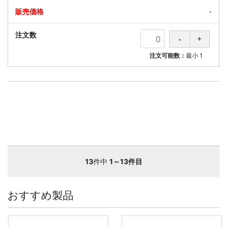
-
注文可能数：
最小
1
13
件中
1～13件目
おすすめ製品