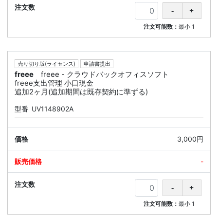
注文可能数：
最小
1
売り切り版(ライセンス)
申請書提出
freee
freee - クラウドバックオフィスソフト
freee支出管理 小口現金
追加2ヶ月(追加期間は既存契約に準ずる)
型番
UV1148902A
3,000円
-
注文可能数：
最小
1