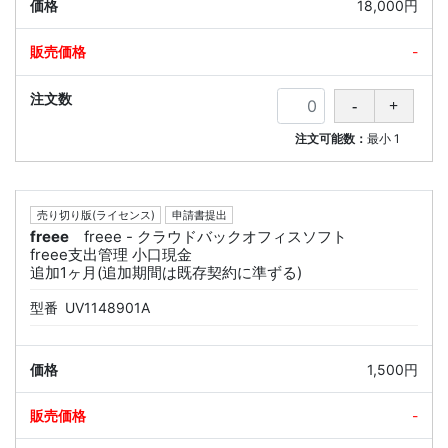
18,000円
-
注文可能数：
最小
1
売り切り版(ライセンス)
申請書提出
freee
freee - クラウドバックオフィスソフト
freee支出管理 小口現金
追加1ヶ月(追加期間は既存契約に準ずる)
型番
UV1148901A
1,500円
-