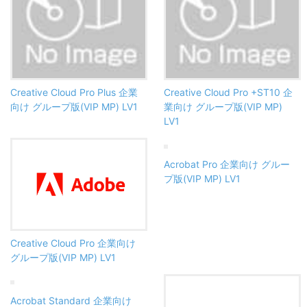
Creative Cloud Pro Plus 企業
Creative Cloud Pro +ST10 企
向け グループ版(VIP MP) LV1
業向け グループ版(VIP MP)
LV1
Acrobat Pro 企業向け グルー
プ版(VIP MP) LV1
Creative Cloud Pro 企業向け
グループ版(VIP MP) LV1
Acrobat Standard 企業向け