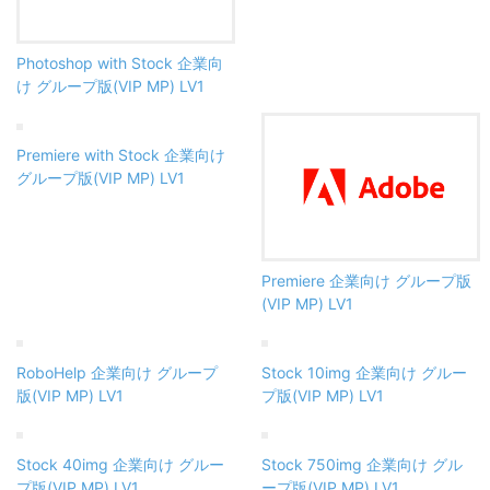
Photoshop with Stock 企業向
け グループ版(VIP MP) LV1
Premiere with Stock 企業向け
グループ版(VIP MP) LV1
Premiere 企業向け グループ版
(VIP MP) LV1
RoboHelp 企業向け グループ
Stock 10img 企業向け グルー
版(VIP MP) LV1
プ版(VIP MP) LV1
Stock 40img 企業向け グルー
Stock 750img 企業向け グル
プ版(VIP MP) LV1
ープ版(VIP MP) LV1