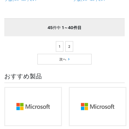
45
件中
1～40件目
1
2
次へ
おすすめ製品