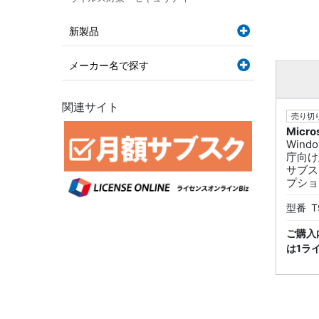
新製品
メーカー名で探す
関連サイト
売り切り
Micro
Windo
庁向け
サブスク
プショ
型番
T
ご購入
は1ラ