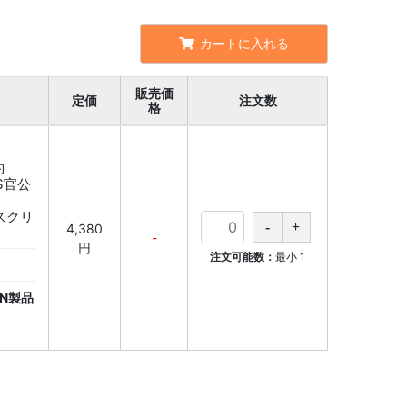
カートに入れる
販売価
定価
注文数
格
約
VS官公
ブスクリ
4,380
-
円
注文可能数：
最小
1
N製品