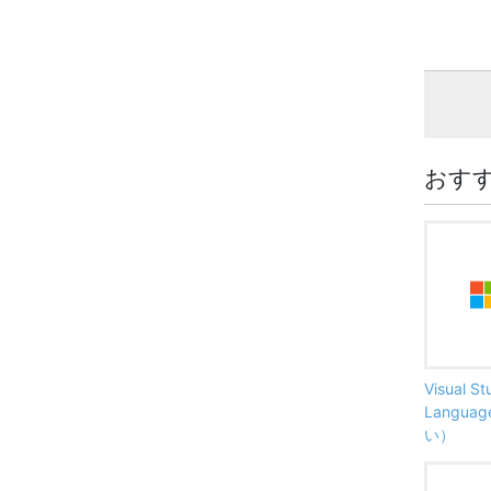
おす
Visual S
Langu
い）