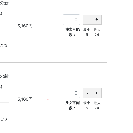
降の新
)
5,160円
-
注文可能
最小
最大
数：
5
24
につ
降の新
)
5,160円
-
注文可能
最小
最大
数：
5
24
につ