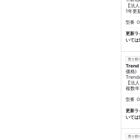
【法人
1年更
型番
O
更新ラ
いては
売り切り
Trend
価格)
Tren
【法人
複数年
型番
O
更新ラ
いては
売り切り