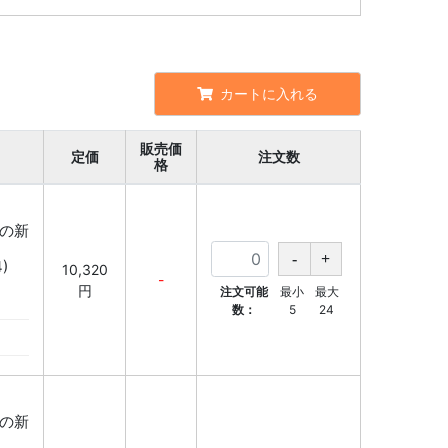
カートに入れる
販売価
定価
注文数
格
降の新
)
10,320
-
円
注文可能
最小
最大
数：
5
24
降の新