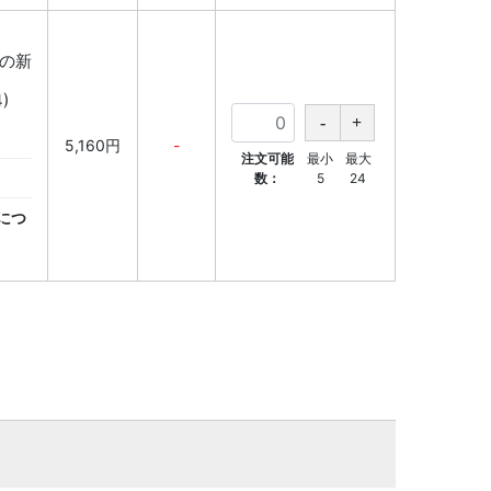
降の新
)
5,160円
-
注文可能
最小
最大
数：
5
24
につ