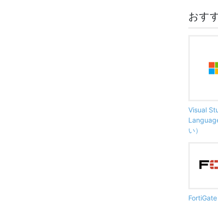
おす
Visual S
Langu
い）
FortiG