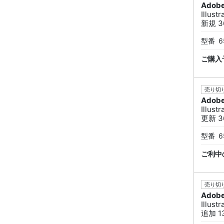
Adob
Illus
新規 36
型番
6
ご購入
売り切り
Adob
Illus
更新 36
型番
6
ご利中
売り切り
Adob
Illus
追加 13