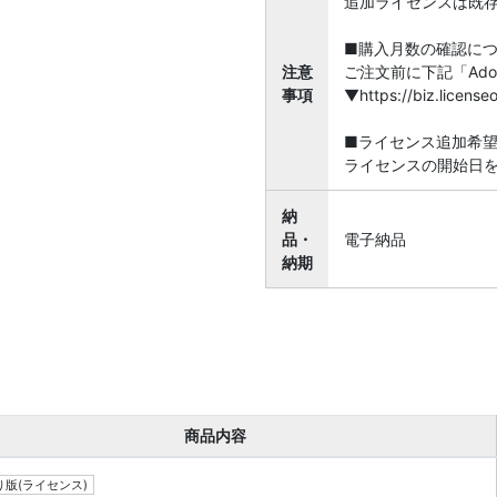
追加ライセンスは既
■購入月数の確認に
注意
ご注文前に下記「Ado
事項
▼https://biz.licen
■ライセンス追加希
ライセンスの開始日
納
品・
電子納品
納期
商品内容
版(ライセンス)