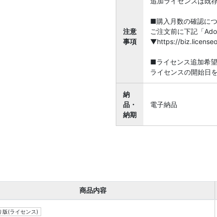
追加ライセンスは既
■購入月数の確認に
注意
ご注文前に下記「Ado
事項
▼https://biz.licen
■ライセンス追加希
ライセンスの開始日
納
品・
電子納品
納期
商品内容
版(ライセンス)