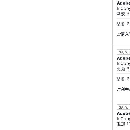
Adob
InCo
新規 36
型番
6
ご購入
売り切り
Adob
InCo
更新 36
型番
6
ご利中
売り切り
Adob
InCo
追加 13