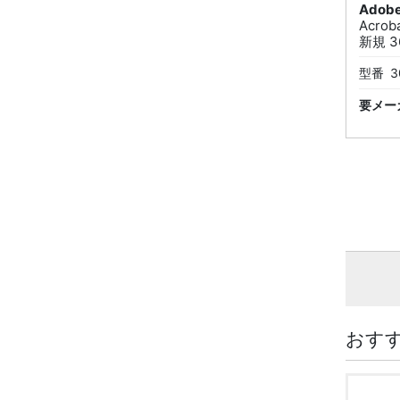
Adob
Acro
新規 36
型番
3
要メー
おす