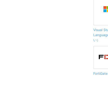
Visual S
Langu
い）
FortiG