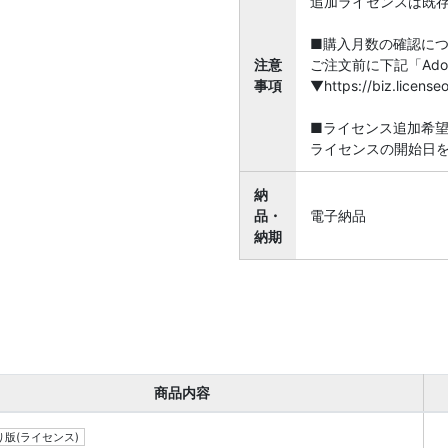
追加ライセンスは既
■購入月数の確認に
注意
ご注文前に下記「Ado
事項
▼https://biz.licen
■ライセンス追加希
ライセンスの開始日
納
品・
電子納品
納期
商品内容
版(ライセンス)