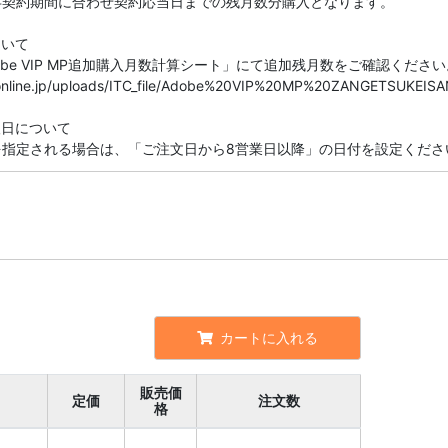
存契約期間に合わせ契約応当日までの残月数分購入となります。
ついて
be VIP MP追加購入月数計算シート」にて追加残月数をご確認ください
seonline.jp/uploads/ITC_file/Adobe%20VIP%20MP%20ZANGETSUKEISA
望日について
を指定される場合は、「ご注文日から8営業日以降」の日付を設定くださ
カートに入れる
販売価
定価
注文数
格