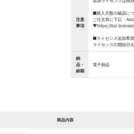
追加ライセンスは既
■購入月数の確認に
注意
ご注文前に下記「Ado
事項
▼https://biz.licen
■ライセンス追加希
ライセンスの開始日
納
品・
電子納品
納期
商品内容