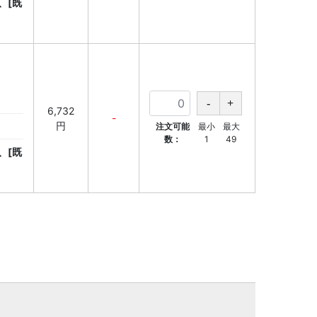
、[既
6,732
-
円
注文可能
最小
最大
数：
1
49
、[既