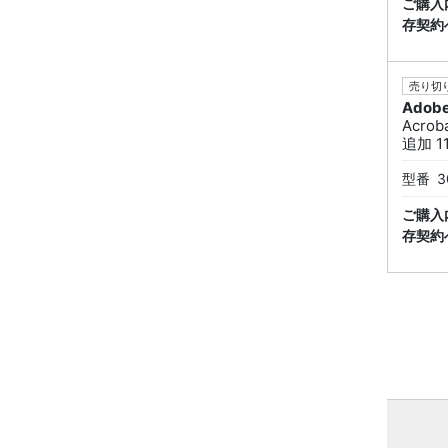
ご購入
存契約
売り切り
Adob
Acrob
追加 1
型番
3
ご購入
存契約