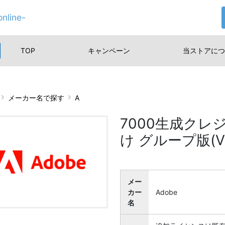
nline-
TOP
キャンペーン
当ストアに
つ
メーカー名で探す
A
7000生成クレジット
け グループ版(VIP
メー
カー
Adobe
名