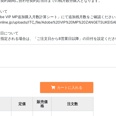
存契約期間に合わせ契約応当日までの残月数分購入となります。
ついて
be VIP MP追加購入月数計算シート」にて追加残月数をご確認ください
seonline.jp/uploads/ITC_file/Adobe%20VIP%20MP%20ZANGETSUKEISA
望日について
を指定される場合は、「ご注文日から8営業日以降」の日付を設定くださ
カートに入れる
販売価
定価
注文数
格