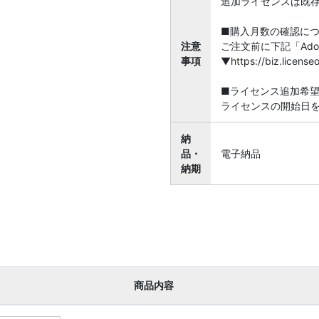
追加ライセンスは既
■購入月数の確認に
注意
ご注文前に下記「Ado
事項
▼https://biz.licen
■ライセンス追加希
ライセンスの開始日
納
品・
電子納品
納期
商品内容