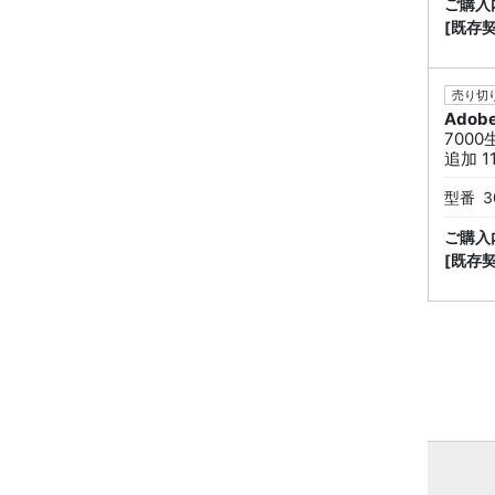
ご購入
[既存
売り切り
Adob
7000
追加 1
型番
3
ご購入
[既存