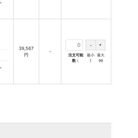
、
39,567
-
円
注文可能
最小
最大
数：
1
99
、