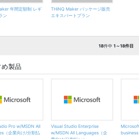
Maker 年間定額制 レギ
THiNQ Maker パッケージ販売
ラン
エキスパートプラン
18
件中
1～18件目
すめ製品
tudio Pro w/MSDN All
Visual Studio Enterprise
Microsof
ages（企業向け/分割払
w/MSDN All Languages（企
busine