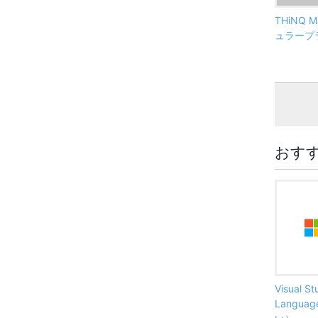
THiNQ 
ュラープ
おす
Visual S
Langu