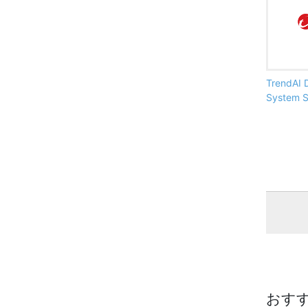
TrendAI 
System 
おす