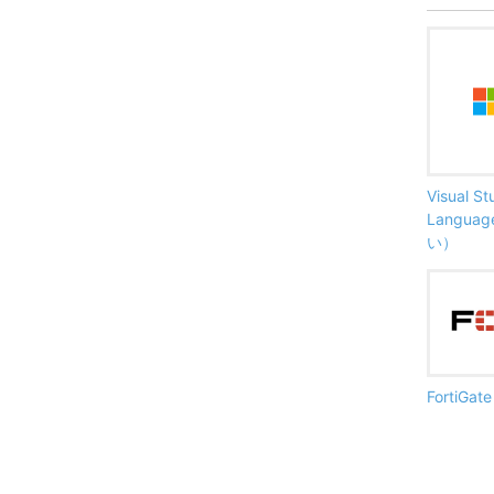
Visual S
Langu
い）
FortiG