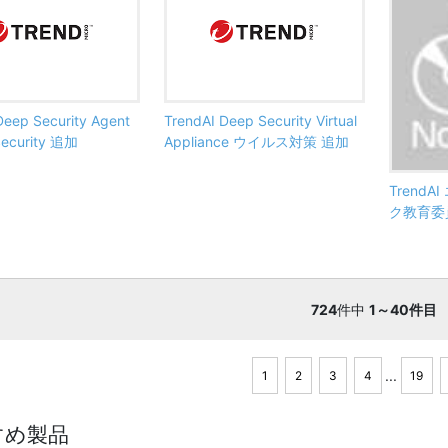
Deep Security Agent
TrendAI Deep Security Virtual
Security 追加
Appliance ウイルス対策 追加
Trend
ク教育委
724
件中
1～40件目
...
1
2
3
4
19
すめ製品