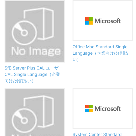
Office Mac Standard Single
Language（企業向け/分割払
い）
SfB Server Plus CAL ユーザー
CAL Single Language（企業
向け/分割払い）
System Center Standard