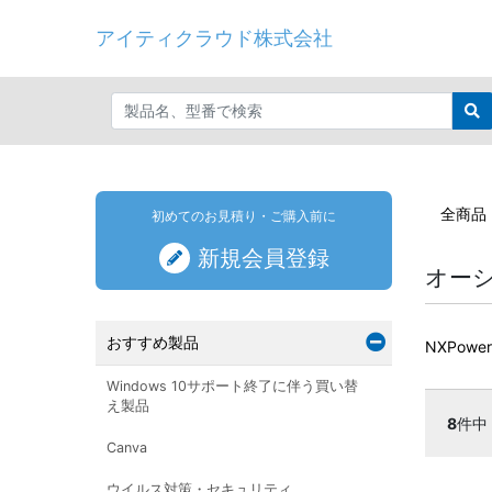
アイティクラウド株式会社
全商品
初めてのお見積り・ご購入前に
新規会員登録
オー
おすすめ製品
NXPower
Windows 10サポート終了に伴う買い替
え製品
8
件中
Canva
ウイルス対策・セキュリティ