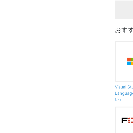
おす
Visual S
Langu
い）