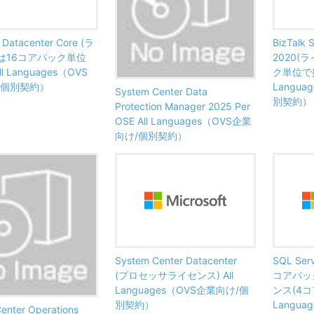
e Datacenter Core (ラ
BizTalk 
は16コアパック単位
2020(
l Languages（OVS
ク単位で提供
/個別契約）
Langu
System Center Data
別契約）
Protection Manager 2025 Per
OSE All Languages（OVS企業
向け/個別契約）
System Center Datacenter
SQL Serv
(プロセッサライセンス) All
コアパッ
Languages（OVS企業向け/個
ンス(4コア
別契約）
Langu
enter Operations