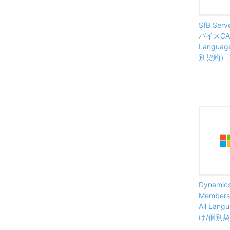
SfB Serv
バイスCAL
Langua
別契約）
Dynamics
Member
All La
け/個別