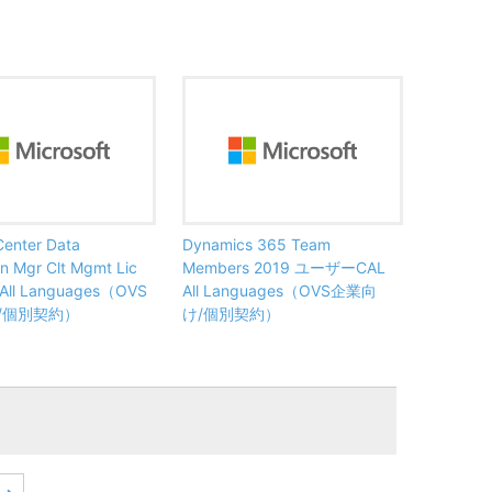
enter Data
Dynamics 365 Team
on Mgr Clt Mgmt Lic
Members 2019 ユーザーCAL
 All Languages（OVS
All Languages（OVS企業向
/個別契約）
け/個別契約）