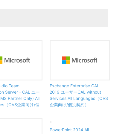
tudio Team
Exchange Enterprise CAL
ion Server - CAL ユー
2019 ユーザーCAL without
 Partner Only) All
Services All Languages（OVS
ages（OVS企業向け/個
企業向け/個別契約）
PowerPoint 2024 All