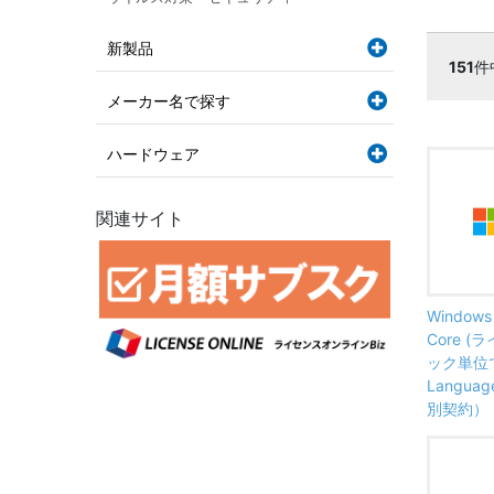
新製品
151
件
メーカー名で探す
ハードウェア
関連サイト
Windows 
Core 
ック単位で提
Langua
別契約）