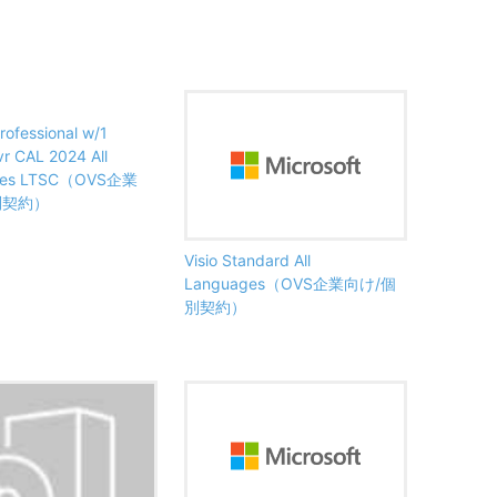
rofessional w/1
vr CAL 2024 All
ges LTSC（OVS企業
別契約）
Visio Standard All
Languages（OVS企業向け/個
別契約）