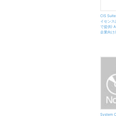
CIS Suit
イセンス
で提供) Al
企業向け
System C