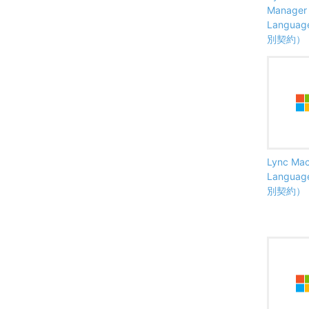
Manager 
Langua
別契約）
Lync Mac
Langua
別契約）