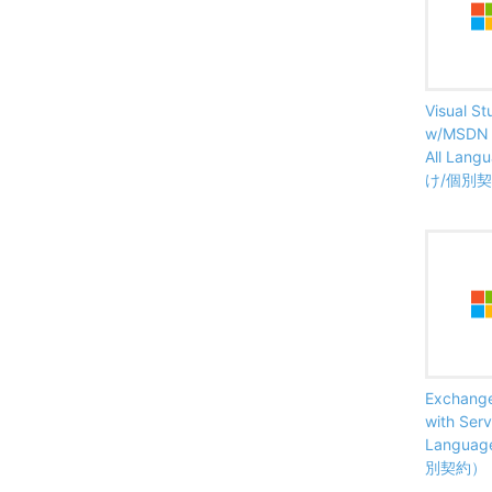
Visual St
w/MSDN (
All La
け/個別
Exchange
with Se
Langua
別契約）