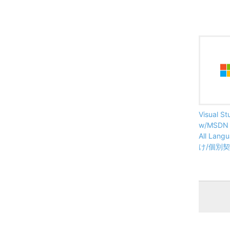
Visual St
w/MSDN (
All La
け/個別