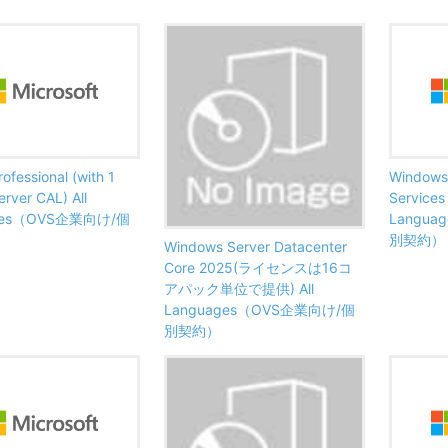
rofessional (with 1
Windows
erver CAL) All
Service
ges（OVS企業向け/個
Langu
別契約）
Windows Server Datacenter
Core 2025(ライセンスは16コ
アパック単位で提供) All
Languages（OVS企業向け/個
別契約）