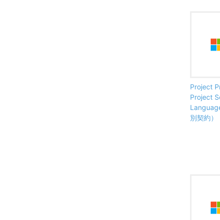
Project P
Project S
Langua
別契約）