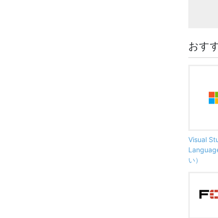
おす
Visual S
Langu
い）