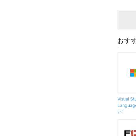
おす
Visual S
Langu
い）