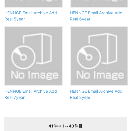
HENNGE Email Archive Add
HENNGE Email Archive Add
Real 5year
Real 6year
HENNGE Email Archive Add
HENNGE Email Archive Add
Real 7year
Real 8year
41
件中
1～40件目