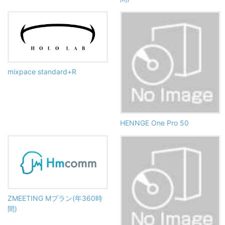
mixpace standard+R
HENNGE One Pro 50
ZMEETING Mプラン(年360時
間)