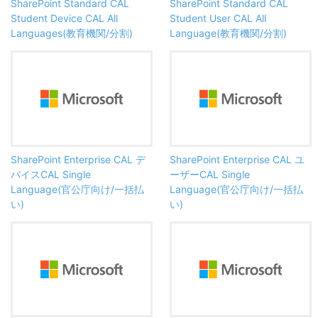
SharePoint Standard CAL
SharePoint Standard CAL
Student Device CAL All
Student User CAL All
Languages(教育機関/分割)
Language(教育機関/分割)
SharePoint Enterprise CAL デ
SharePoint Enterprise CAL ユ
バイスCAL Single
ーザーCAL Single
Language(官公庁向け/一括払
Language(官公庁向け/一括払
い)
い)