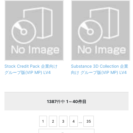
Stock Credit Pack 企業向け
Substance 3D Collection 企業
グループ版(VIP MP) LV4
向け グループ版(VIP MP) LV4
1387
件中
1～40件目
...
1
2
3
4
35