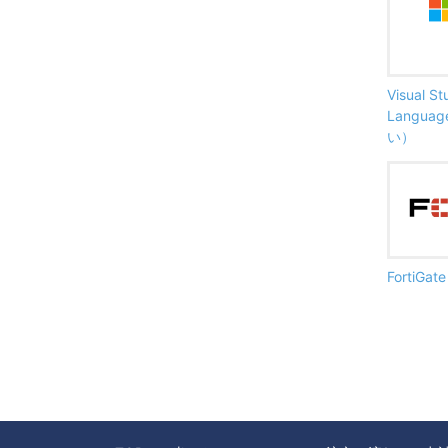
Visual S
Langu
い）
FortiG