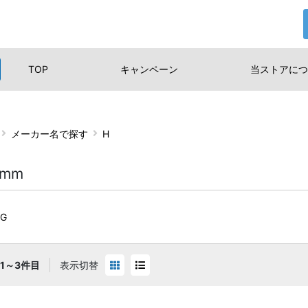
TOP
キャンペーン
当ストアに
つ
メーカー名で探す
H
omm
NG
1～3件目
表示切替