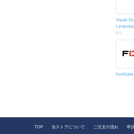
Visual S
Langu
い）
FortiG
TOP
当ストアについて
ご注文の流れ
申