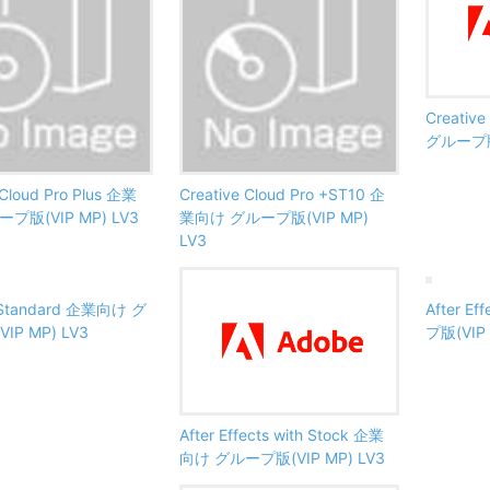
Creativ
グループ版(
 Cloud Pro Plus 企業
Creative Cloud Pro +ST10 企
プ版(VIP MP) LV3
業向け グループ版(VIP MP)
LV3
 Standard 企業向け グ
After 
IP MP) LV3
プ版(VIP 
After Effects with Stock 企業
向け グループ版(VIP MP) LV3