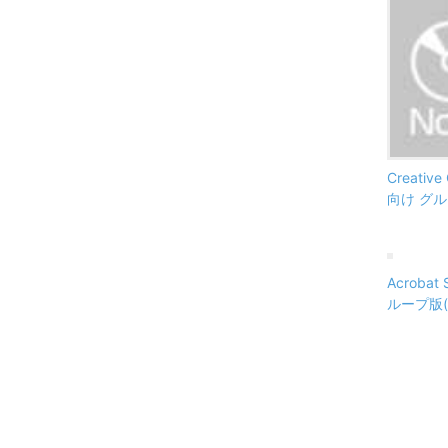
Creative
向け グルー
Acrobat
ループ版(V