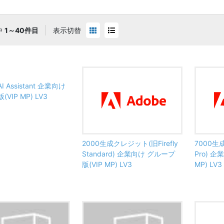
中
1～40件目
表示切替
 AI Assistant 企業向け
VIP MP) LV3
2000生成クレジット(旧Firefly
7000生成
Standard) 企業向け グループ
Pro) 
版(VIP MP) LV3
MP) LV3