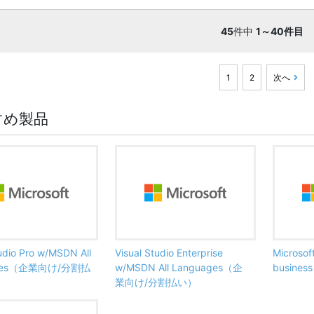
45
件中
1～40件目
1
2
次へ
すめ製品
tudio Pro w/MSDN All
Visual Studio Enterprise
Microsof
ages（企業向け/分割払
w/MSDN All Languages（企
busine
業向け/分割払い）