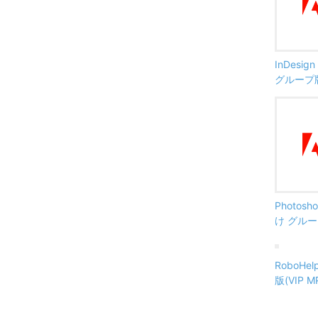
InDesig
グループ版(
Photosh
け グループ
RoboH
版(VIP M