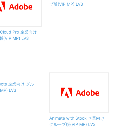
プ版(VIP MP) LV3
e Cloud Pro 企業向け
VIP MP) LV3
Effects 企業向け グルー
MP) LV3
Animate with Stock 企業向け
グループ版(VIP MP) LV3