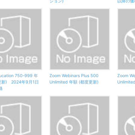
ション)
以降の価
ucation 750-999 年
Zoom Webinars Plus 500
Zoom We
更新) 2024年9月1日
Unlimited 年額 (都度更新)
Unlimi
格