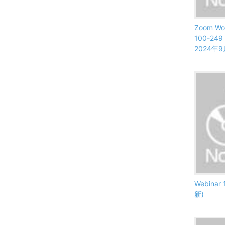
Zoom Wor
100-2
2024年
Webinar
新)