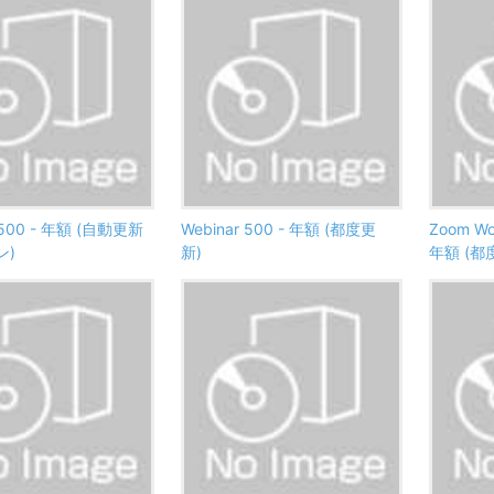
 500 - 年額 (自動更新
Webinar 500 - 年額 (都度更
Zoom Wor
ン)
新)
年額 (都