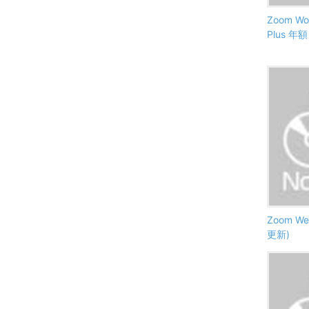
Zoom Wor
Plus 年
Zoom We
更新)