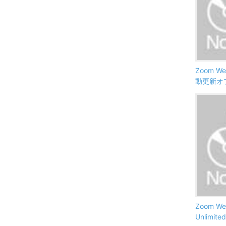
Zoom We
動更新オ
Zoom Web
Unlimit