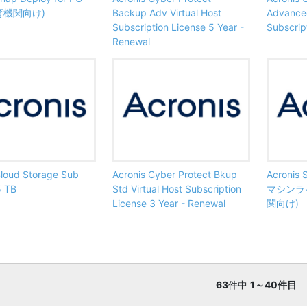
育機関向け)
Backup Adv Virtual Host
Advance
Subscription License 5 Year -
Subscrip
Renewal
Cloud Storage Sub
Acronis Cyber Protect Bkup
Acronis 
5 TB
Std Virtual Host Subscription
マシンラ
License 3 Year - Renewal
関向け)
63
件中
1～40件目