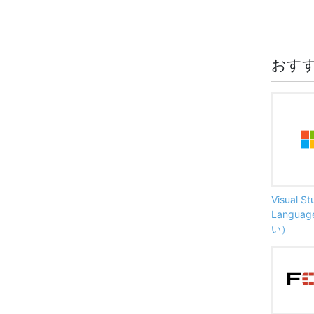
おす
Visual S
Langu
い）