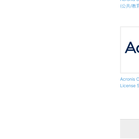
(公共/教
Acronis 
License 