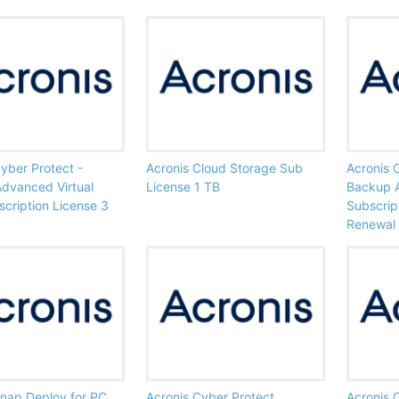
yber Protect -
Acronis Cloud Storage Sub
Acronis 
dvanced Virtual
License 1 TB
Backup A
cription License 3
Subscrip
Renewal
Snap Deploy for PC
Acronis Cyber Protect
Acronis 