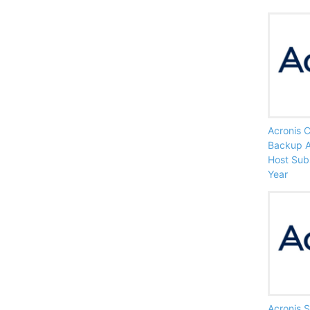
Acronis C
Backup A
Host Subs
Year
Acronis 