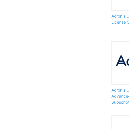
Acronis 
License 
Acronis 
Advanced
Subscript