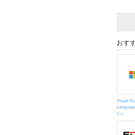
おす
Visual S
Langu
い）