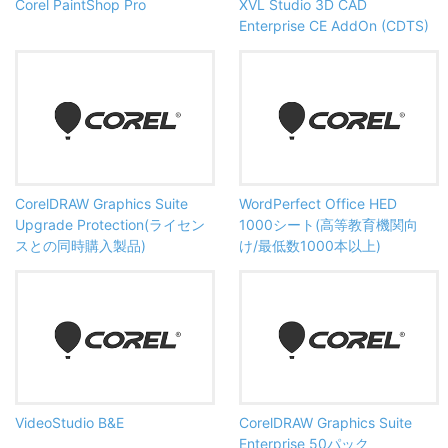
Corel PaintShop Pro
XVL Studio 3D CAD
Enterprise CE AddOn (CDTS)
CorelDRAW Graphics Suite
WordPerfect Office HED
Upgrade Protection(ライセン
1000シート(高等教育機関向
スとの同時購入製品)
け/最低数1000本以上)
VideoStudio B&E
CorelDRAW Graphics Suite
Enterprise 50パック