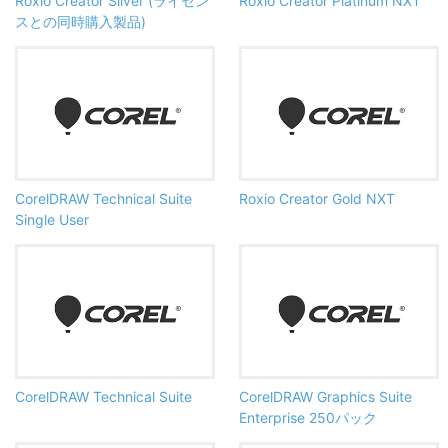
Roxio Creator Silver (ライセン
Roxio Creator Platinum NXT
スとの同時購入製品)
CorelDRAW Technical Suite
Roxio Creator Gold NXT
Single User
CorelDRAW Technical Suite
CorelDRAW Graphics Suite
Enterprise 250パック