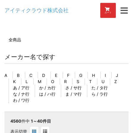
アイティクラウド株式会社
カート
全商品
メーカー名で探す
A
B
C
D
E
F
G
H
I
J
K
L
M
O
R
S
T
U
Z
あ / ア行
か / カ行
さ / サ行
た / タ行
な / ナ行
は / ハ行
ま / マ行
ら / ラ行
わ / ワ行
4560
件中
1～40件目
表示切替