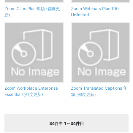
Zoom Clips Plus 年額 (都度更
Zoom Webinars Plus 100
新)
Unlimited
Zoom Workplace Enterprise
Zoom Translated Captions 年
Essentials(都度更新)
額 (都度更新)
34
件中
1～34件目