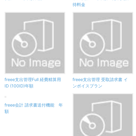
待料金
freee支出管理Full 経費精算用
freee支出管理 受取請求書 イ
ID (100ID)年額
ンボイスプラン
freee会計 請求書送付機能 年
額