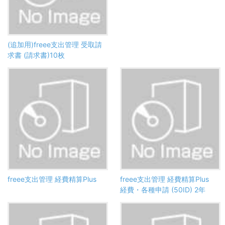
(追加用)freee支出管理 受取請
求書 (請求書)10枚
freee支出管理 経費精算Plus
freee支出管理 経費精算Plus
経費・各種申請 (50ID) 2年