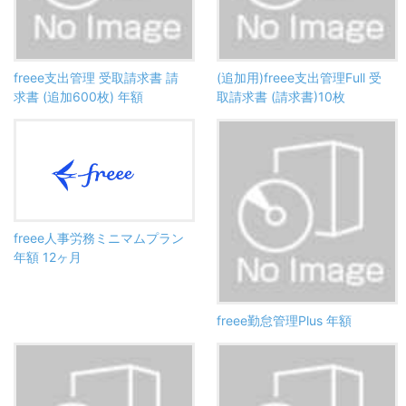
freee支出管理 受取請求書 請
(追加用)freee支出管理Full 受
求書 (追加600枚) 年額
取請求書 (請求書)10枚
freee人事労務ミニマムプラン
年額 12ヶ月
freee勤怠管理Plus 年額