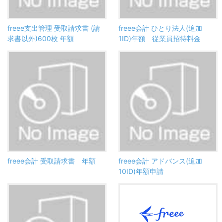
freee支出管理 受取請求書 (請
freee会計 ひとり法人(追加
求書以外)600枚 年額
1ID)年額 従業員招待料金
freee会計 受取請求書 年額
freee会計 アドバンス(追加
10ID)年額申請