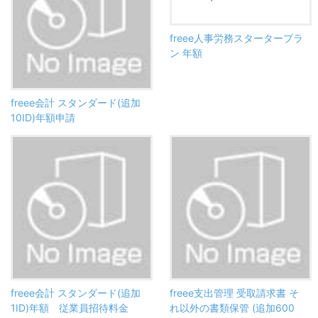
freee人事労務スタータープラ
ン 年額
freee会計 スタンダード(追加
10ID)年額申請
freee会計 スタンダード(追加
freee支出管理 受取請求書 そ
1ID)年額 従業員招待料金
れ以外の書類保管 (追加600