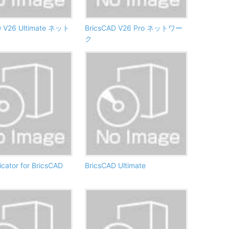
D V26 Ultimate ネット
BricsCAD V26 Pro ネットワー
ク
ator for BricsCAD
BricsCAD Ultimate