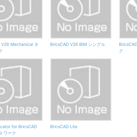
 V26 Mechanical ネ
BricsCAD V26 BIM シングル
BricsC
ク
ク
ator for BricsCAD
BricsCAD Lite
ットワーク