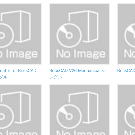
ator for BricsCAD
BricsCAD V26 Mechanical シ
BricsCAD
ングル
ングル