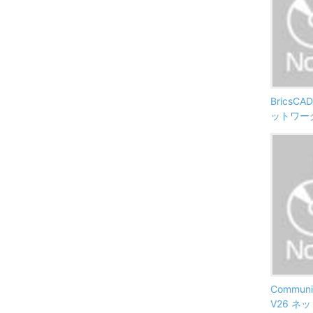
BricsCAD
ットワー
Communic
V26 ネ