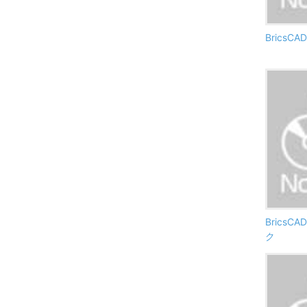
BricsCAD
BricsCA
ク