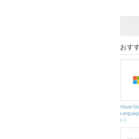
おす
Visual S
Langu
い）