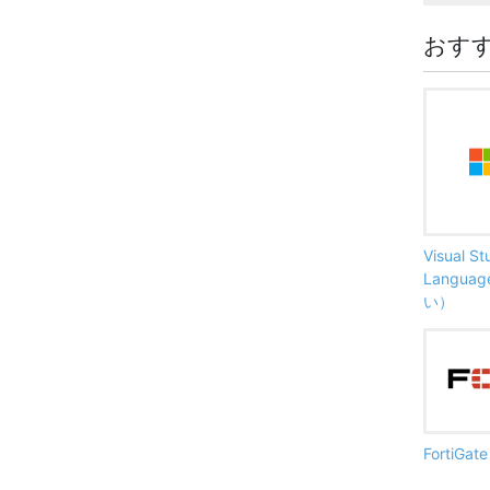
おす
Visual S
Langu
い）
FortiG