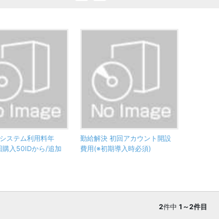
 システム利用料年
勤給解決 初回アカウント開設
初回購入50IDから/追加
費用(※初期導入時必須)
2
件中
1～2件目