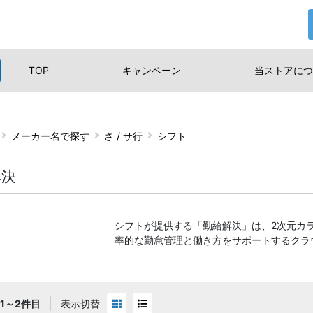
TOP
キャンペーン
当ストアに
つ
メーカー名で探す
さ / サ行
シフト
解決
シフトが提供する「勤給解決」は、2次元カ
率的な勤怠管理と働き方をサポートするクラ
1～2件目
表示切替