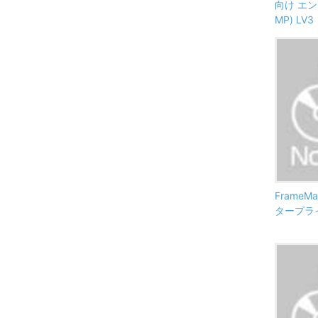
向け エン
MP) LV3
FrameM
タープライズ