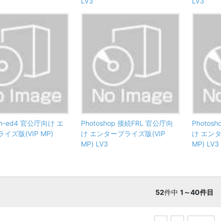
LV3
LV3
oom-ed4 官公庁向け エ
Photoshop 接続FRL 官公庁向
Photos
イズ版(VIP MP)
け エンタープライズ版(VIP
け エンタ
MP) LV3
MP) LV3
52
件中
1～40件目