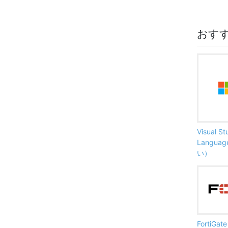
おす
Visual S
Langu
い）
FortiG