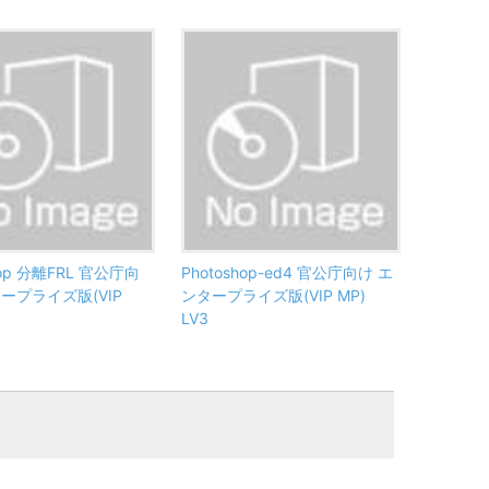
hop 分離FRL 官公庁向
Photoshop-ed4 官公庁向け エ
ープライズ版(VIP
ンタープライズ版(VIP MP)
LV3