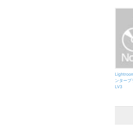
Lightr
ンタープラ
LV3