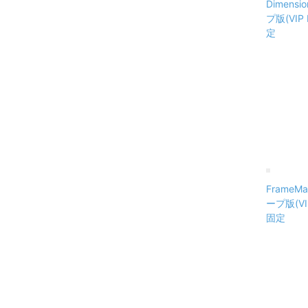
Dimens
プ版(VIP
定
FrameM
ープ版(VI
固定