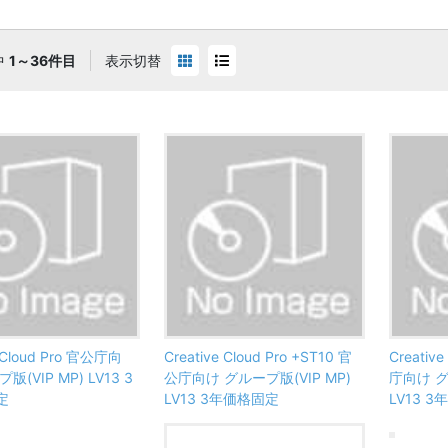
中
1～36件目
表示切替
e Cloud Pro 官公庁向
Creative Cloud Pro +ST10 官
Creative
版(VIP MP) LV13 3
公庁向け グループ版(VIP MP)
庁向け グ
定
LV13 3年価格固定
LV13 