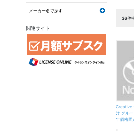
メーカー名で探す
36
件
関連サイト
Creativ
け グループ
年価格固