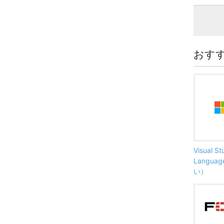
おす
Visual S
Langu
い）