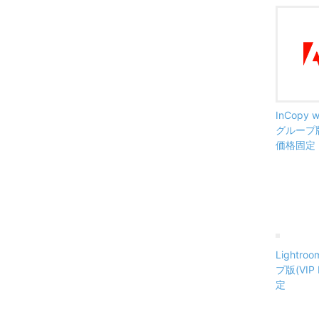
InCopy 
グループ版(
価格固定
Lightr
プ版(VIP
定