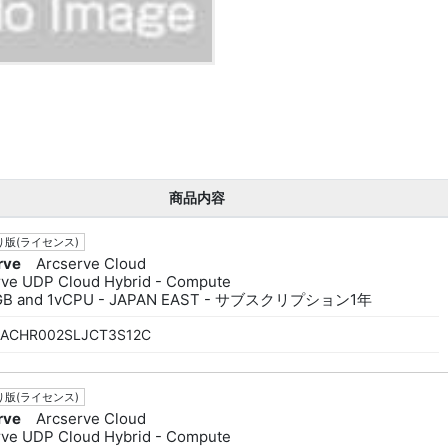
商品内容
版(ライセンス)
rve
Arcserve Cloud
rve UDP Cloud Hybrid - Compute
4GB and 1vCPU - JAPAN EAST - サブスクリプション1年
ACHR002SLJCT3S12C
版(ライセンス)
rve
Arcserve Cloud
rve UDP Cloud Hybrid - Compute