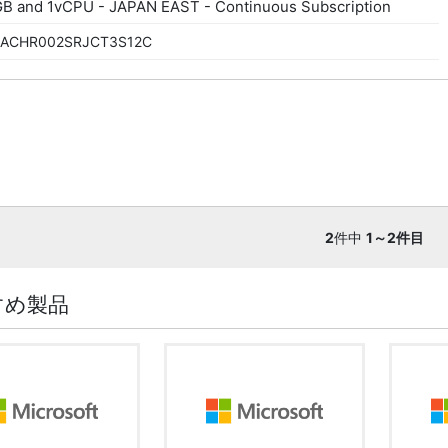
GB and 1vCPU - JAPAN EAST - Continuous Subscription
ACHR002SRJCT3S12C
2
件中
1～2件目
すめ製品