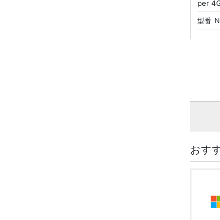
per 4
型番
N
おす