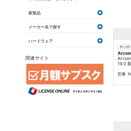
新製品
メーカー名で探す
ハードウェア
売り切り
Arcse
関連サイト
Arcse
19.0
型番
N