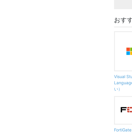
おす
Visual S
Langu
い）
FortiG