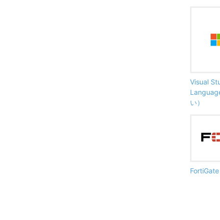
Visual S
Langu
い）
FortiG