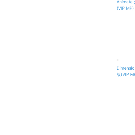
Anima
(VIP M
Dimens
版(VIP 