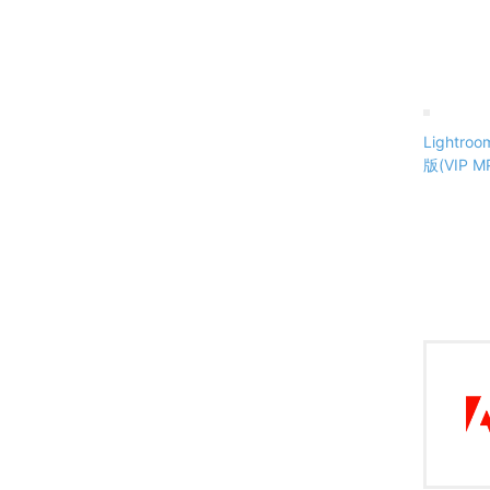
Lightr
版(VIP 