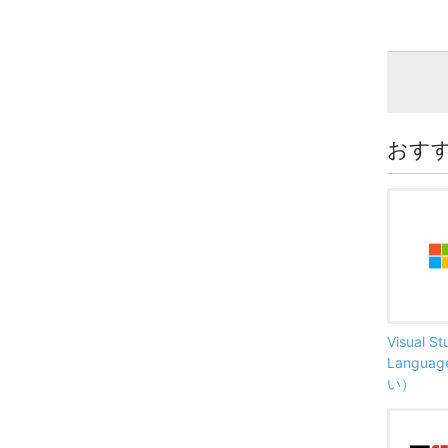
おす
Visual S
Langu
い）