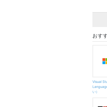
おす
Visual S
Langu
い）