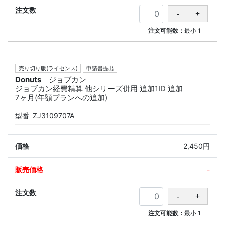
注文可能数：
最小
1
売り切り版(ライセンス)
申請書提出
Donuts
ジョブカン
ジョブカン経費精算 他シリーズ併用 追加1ID 追加
7ヶ月(年額プランへの追加)
型番
ZJ3109707A
2,450円
-
注文可能数：
最小
1