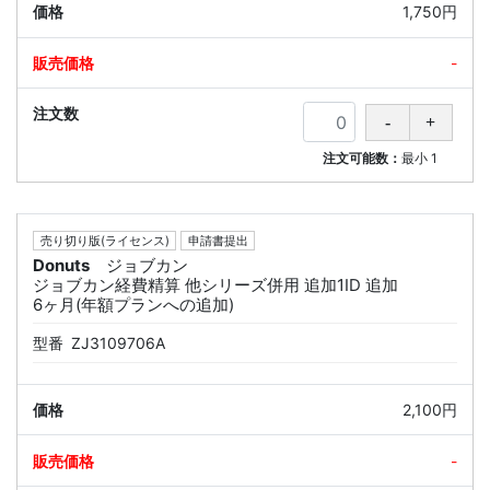
1,750円
-
注文可能数：
最小
1
売り切り版(ライセンス)
申請書提出
Donuts
ジョブカン
ジョブカン経費精算 他シリーズ併用 追加1ID 追加
6ヶ月(年額プランへの追加)
型番
ZJ3109706A
2,100円
-