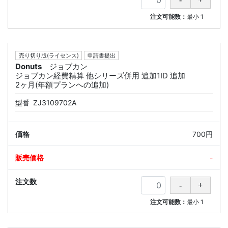
注文可能数：
最小
1
売り切り版(ライセンス)
申請書提出
Donuts
ジョブカン
ジョブカン経費精算 他シリーズ併用 追加1ID 追加
2ヶ月(年額プランへの追加)
型番
ZJ3109702A
700円
-
注文可能数：
最小
1