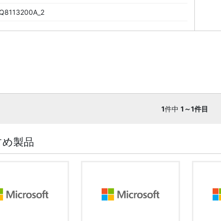
Q8113200A_2
1
件中
1～1件目
すめ製品