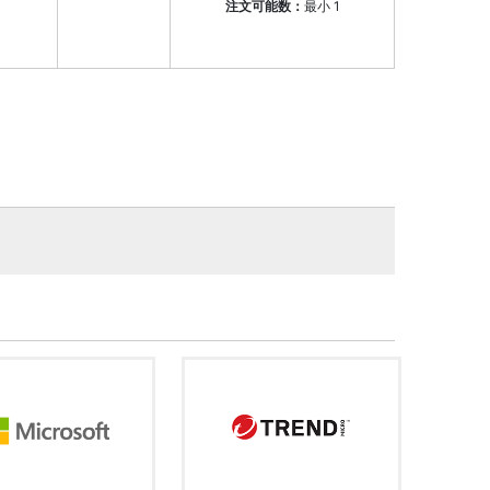
注文可能数：
最小
1