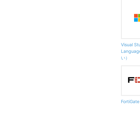
Visual S
Langu
い）
FortiG