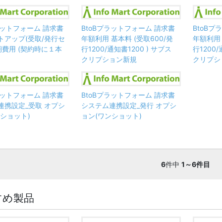
ラットフォーム 請求書
BtoBプラットフォーム 請求書
BtoB
トアップ(受取/発行セ
年額利用 基本料 (受取600/発
年額利用 
期費用 (契約時に１本
行1200/通知書1200 ) サブス
行1200/
クリプション新規
クリプシ
ラットフォーム 請求書
BtoBプラットフォーム 請求書
連携設定_受取 オプシ
システム連携設定_発行 オプシ
ショット)
ョン(ワンショット)
6
件中
1～6件目
すめ製品