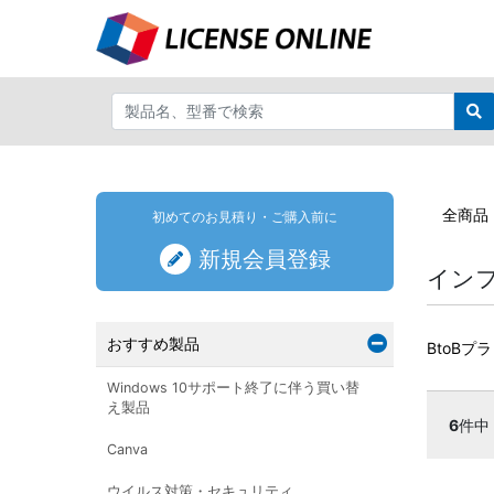
全商品
初めてのお見積り・ご購入前に
新規会員登録
イン
おすすめ製品
BtoBプ
Windows 10サポート終了に伴う買い替
え製品
6
件中
Canva
ウイルス対策・セキュリティ