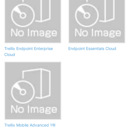
Trellix Endpoint Enterprise
Endpoint Essentials Cloud
Cloud
Trellix Mobile Advanced 1年