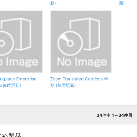
新)
新)
kplace Enterprise
Zoom Translated Captions 年
als(都度更新)
額 (都度更新)
34
件中
1～34件目
すめ製品