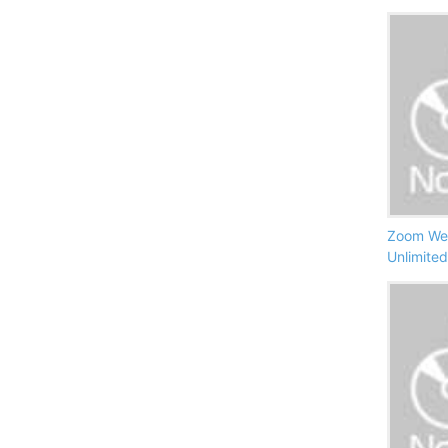
Zoom Web
Unlimit