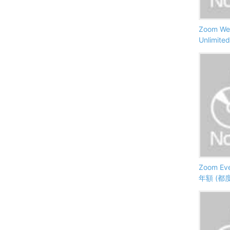
Zoom Web
Unlimit
Zoom Eve
年額 (都