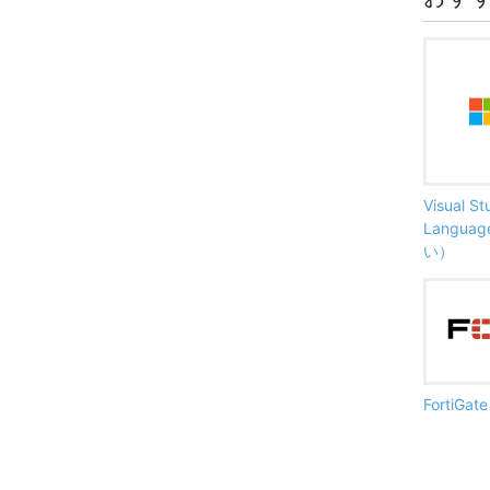
Visual S
Langu
い）
FortiG