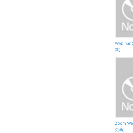
Webinar
新)
Zoom We
更新)