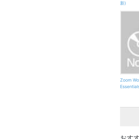
新)
Zoom Wor
Essenti
おす