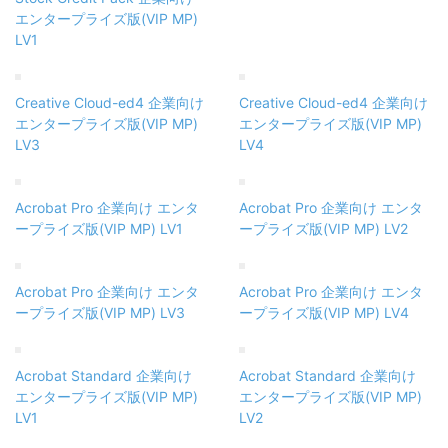
エンタープライズ版(VIP MP)
LV1
Creative Cloud-ed4 企業向け
Creative Cloud-ed4 企業向け
エンタープライズ版(VIP MP)
エンタープライズ版(VIP MP)
LV3
LV4
Acrobat Pro 企業向け エンタ
Acrobat Pro 企業向け エンタ
ープライズ版(VIP MP) LV1
ープライズ版(VIP MP) LV2
Acrobat Pro 企業向け エンタ
Acrobat Pro 企業向け エンタ
ープライズ版(VIP MP) LV3
ープライズ版(VIP MP) LV4
Acrobat Standard 企業向け
Acrobat Standard 企業向け
エンタープライズ版(VIP MP)
エンタープライズ版(VIP MP)
LV1
LV2