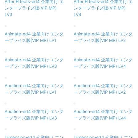
After Effects-ed4 企業向け エ
After Effects-ed4 企業向け エ
ンタープライズ版(VIP MP)
ンタープライズ版(VIP MP)
LV3
LV4
Animate-ed4 企業向け エンタ
Animate-ed4 企業向け エンタ
ープライズ版(VIP MP) LV1
ープライズ版(VIP MP) LV2
Animate-ed4 企業向け エンタ
Animate-ed4 企業向け エンタ
ープライズ版(VIP MP) LV3
ープライズ版(VIP MP) LV4
Audition-ed4 企業向け エンタ
Audition-ed4 企業向け エンタ
ープライズ版(VIP MP) LV1
ープライズ版(VIP MP) LV2
Audition-ed4 企業向け エンタ
Audition-ed4 企業向け エンタ
ープライズ版(VIP MP) LV3
ープライズ版(VIP MP) LV4
Dimension-ed4 企業向け エン
Dimension-ed4 企業向け エン