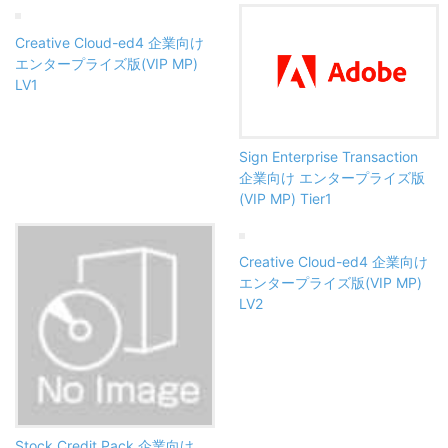
Creative Cloud-ed4 企業向け
エンタープライズ版(VIP MP)
LV1
Sign Enterprise Transaction
企業向け エンタープライズ版
(VIP MP) Tier1
Creative Cloud-ed4 企業向け
エンタープライズ版(VIP MP)
LV2
Stock Credit Pack 企業向け