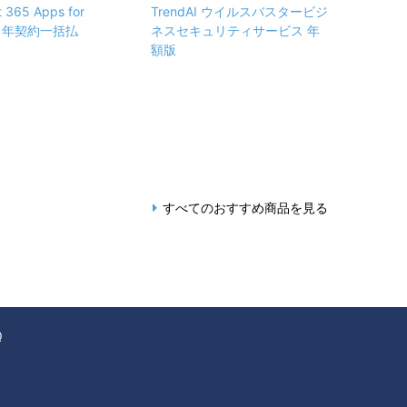
t 365 Apps for
TrendAI ウイルスバスタービジ
ss 年契約一括払
ネスセキュリティサービス 年
額版
すべてのおすすめ商品を見る
Q