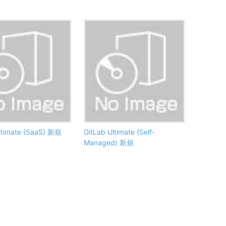
ltimate (SaaS) 新規
GitLab Ultimate (Self-
Managed) 新規