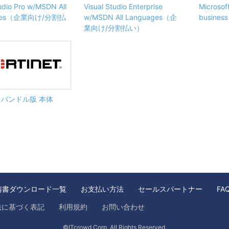
tudio Pro w/MSDN All
Visual Studio Enterprise
Microsof
ages（企業向け/分割払
w/MSDN All Languages（企
busine
業向け/分割払い）
ate バンドル版 本体
請書ダウンロード一覧
お支払い方法
セールスパートナー
FA
法に基づく表記
利用規約
お問い合わせ
©ITcrowd Corp. All Rights Reserved.