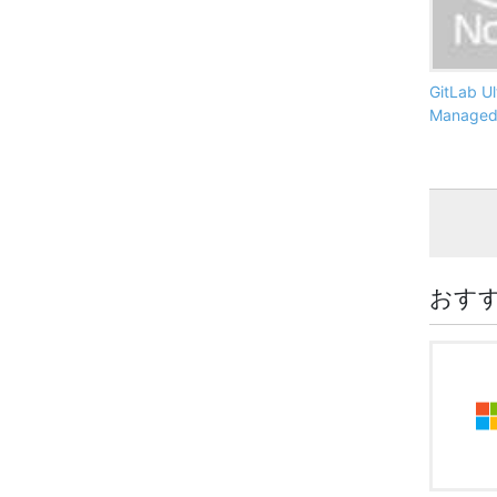
GitLab Ul
Manage
おす