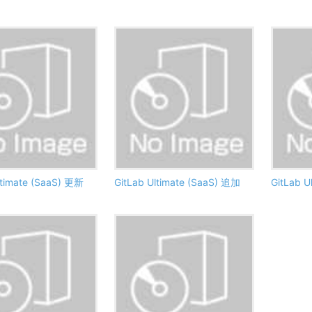
ltimate (SaaS) 更新
GitLab Ultimate (SaaS) 追加
GitLab U