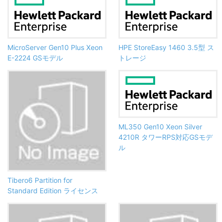
MicroServer Gen10 Plus Xeon
HPE StoreEasy 1460 3.5型 ス
E-2224 GSモデル
トレージ
ML350 Gen10 Xeon Silver
4210R タワーRPS対応GSモデ
ル
Tibero6 Partition for
Standard Edition ライセンス