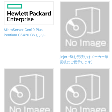
MicroServer Gen10 Plus
Pentium G5420 GSモデル
jinjer -5(お見積りはメーカー確
認後にご提示します)