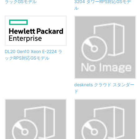
ラックGSモデル
3204 タワーRPS対応GSモデ
ル
DL20 Gen10 Xeon E-2224 ラ
ックRPS対応GSモデル
desknets クラウド スタンダー
ド